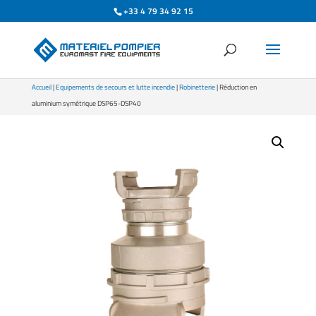
+33 4 79 34 92 15
Accueil
|
Equipements de secours et lutte incendie
|
Robinetterie
| Réduction en
aluminium symétrique DSP65-DSP40