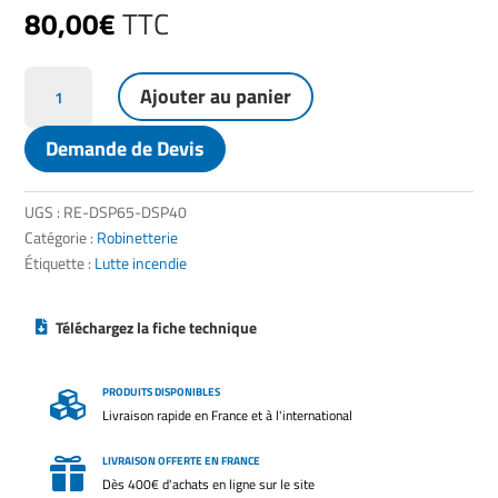
80,00
€
TTC
quantité
Ajouter au panier
de
Réduction
Demande de Devis
en
aluminium
symétrique
UGS :
RE-DSP65-DSP40
DSP65-
Catégorie :
Robinetterie
DSP40
Étiquette :
Lutte incendie
Téléchargez la fiche technique
PRODUITS DISPONIBLES

Livraison rapide en France et à l'international
LIVRAISON OFFERTE EN FRANCE

Dès 400€ d'achats en ligne sur le site