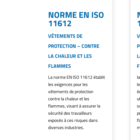
NORME EN ISO
11612
VÊTEMENTS DE
V
PROTECTION – CONTRE
P
LA CHALEUR ET LES
L
FLAMMES
La norme EN ISO 11612 établit
l
les exigences pour les
l
vêtements de protection
é
contre la chaleur et les
u
flammes, visant à assurer la
s
sécurité des travailleurs
p
exposés à ces risques dans
f
diverses industries.
m