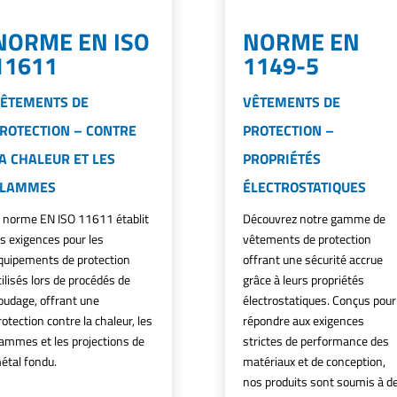
NORME EN ISO
NORME EN
11611
1149-5
ÊTEMENTS DE
VÊTEMENTS DE
ROTECTION – CONTRE
PROTECTION –
A CHALEUR ET LES
PROPRIÉTÉS
FLAMMES
ÉLECTROSTATIQUES
a norme EN ISO 11611 établit
Découvrez notre gamme de
es exigences pour les
vêtements de protection
quipements de protection
offrant une sécurité accrue
tilisés lors de procédés de
grâce à leurs propriétés
oudage, offrant une
électrostatiques. Conçus pour
rotection contre la chaleur, les
répondre aux exigences
lammes et les projections de
strictes de performance des
étal fondu.
matériaux et de conception,
nos produits sont soumis à d