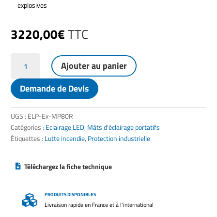
explosives
3220,00
€
TTC
quantité
Ajouter au panier
de
Projecteur
Demande de Devis
mobile
ATEX
–
UGS :
ELP-Ex-MP80R
Éclairage
Catégories :
Eclairage LED
,
Mâts d'éclairage portatifs
antidéflagrant
Étiquettes :
Lutte incendie
,
Protection industrielle
pour
zones
Téléchargez la fiche technique
dangereuses
PRODUITS DISPONIBLES

Livraison rapide en France et à l'international