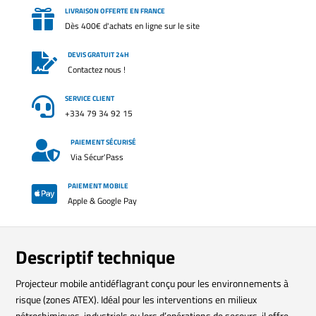
LIVRAISON OFFERTE EN FRANCE

Dès 400€ d'achats en ligne sur le site
DEVIS GRATUIT 24H

Contactez nous !
SERVICE CLIENT

+334 79 34 92 15
PAIEMENT SÉCURISÉ

Via Sécur'Pass
PAIEMENT MOBILE

Apple & Google Pay
Descriptif technique
Projecteur mobile antidéflagrant conçu pour les environnements à
risque (zones ATEX). Idéal pour les interventions en milieux
pétrochimiques, industriels ou lors d’opérations de secours, il offre