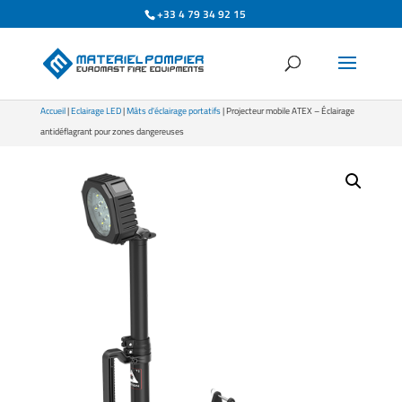
+33 4 79 34 92 15
Accueil
|
Eclairage LED
|
Mâts d'éclairage portatifs
| Projecteur mobile ATEX – Éclairage
antidéflagrant pour zones dangereuses