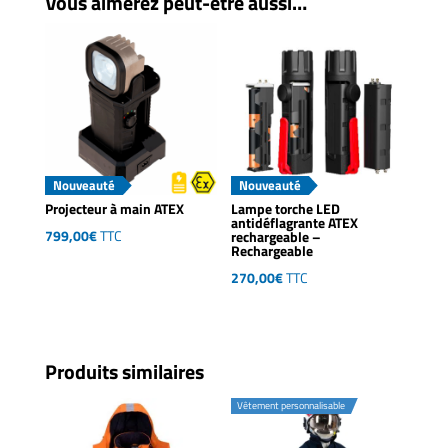
Vous aimerez peut-être aussi…
Nouveauté
Nouveauté
Projecteur à main ATEX
Lampe torche LED
antidéflagrante ATEX
799,00
€
TTC
rechargeable –
Rechargeable
270,00
€
TTC
Produits similaires
Vêtement personnalisable