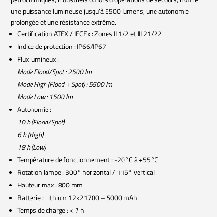
une puissance lumineuse jusqu’à 5500 lumens, une autonomie
prolongée et une résistance extrême.
Certification ATEX / IECEx : Zones II 1/2 et III 21/22
Indice de protection : IP66/IP67
Flux lumineux :
Mode Flood/Spot : 2500 lm
Mode High (Flood + Spot) : 5500 lm
Mode Low : 1500 lm
Autonomie :
10 h (Flood/Spot)
6 h (High)
18 h (Low)
Température de fonctionnement : -20°C à +55°C
Rotation lampe : 300° horizontal / 115° vertical
Hauteur max : 800 mm
Batterie : Lithium 12×21700 – 5000 mAh
Temps de charge : < 7 h