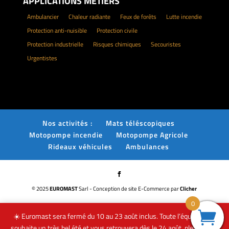
APPLICATIONS MÉTIERS
Ambulancier
Chaleur radiante
Feux de forêts
Lutte incendie
Protection anti-nuisible
Protection civile
Protection industrielle
Risques chimiques
Secouristes
Urgentistes
Nos activités :
Mats téléscopiques
Motopompe incendie
Motopompe Agricole
Rideaux véhicules
Ambulances
© 2025
EUROMAST
Sarl - Conception de site E-Commerce par
Clicher
0
☀️ Euromast sera fermé du 10 au 23 août inclus. Toute l’équipe vous
souhaite un très bel été et vous retrouvera dès le 24 août, pleinement