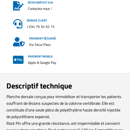
DEVIS GRATUIT 24H

Contactez nous !
SERVICE CLIENT

+334 79 34 92 15
PAIEMENT SÉCURISÉ

Via Sécur'Pass
PAIEMENT MOBILE

Apple & Google Pay
Descriptif technique
Planche dorsale conçue pour immobiliser et transporter les patients
souffrant de lésions suspectes de la colonne vertébrale. Elle est
constituée d’une seule pièce de polyéthylène haute densité injectée
de polyuréthane expansé,
Rock Pin offre une grande résistance, est imperméable et convient
au sauvetage aquatique. Peut porter jusqu’à 170 kg. Compatible avec