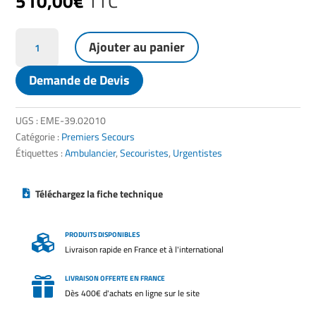
510,00
€
TTC
quantité
Ajouter au panier
de
Planche
Demande de Devis
de
sauvetage
dorsale
UGS :
EME-39.02010
Catégorie :
Premiers Secours
Étiquettes :
Ambulancier
,
Secouristes
,
Urgentistes
Téléchargez la fiche technique
PRODUITS DISPONIBLES

Livraison rapide en France et à l'international
LIVRAISON OFFERTE EN FRANCE

Dès 400€ d'achats en ligne sur le site