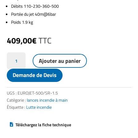
Débits 110-230-360-500
Portée du jet 40m@6bar
Poids 1.9 kg
409,00
€
TTC
quantité
Ajouter au panier
de
Lance
Demande de Devis
incendie
EUROJET-
500
UGS :
EUROJET-500/SR-1.5
à
Catégorie :
lances incendie à main
débit
Étiquette :
Lutte incendie
variable
Téléchargez la fiche technique