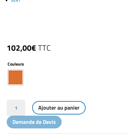
VERT
102,00
€
TTC
Couleurs
quantité
Ajouter au panier
de
Feu
Demande de Devis
tournant
Orange