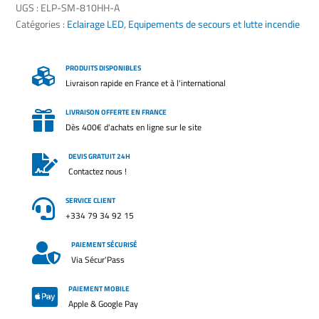
32W
UGS :
ELP-SM-810HH-A
LED
Catégories :
Eclairage LED
,
Equipements de secours et lutte incendie
PRODUITS DISPONIBLES

Livraison rapide en France et à l'international
LIVRAISON OFFERTE EN FRANCE

Dès 400€ d'achats en ligne sur le site
DEVIS GRATUIT 24H

Contactez nous !
SERVICE CLIENT

+334 79 34 92 15
PAIEMENT SÉCURISÉ

Via Sécur'Pass
PAIEMENT MOBILE

Apple & Google Pay