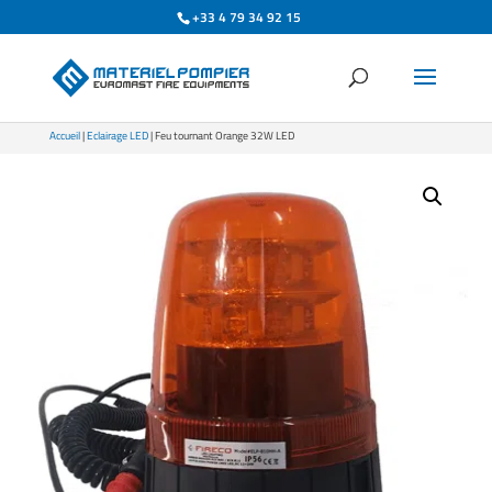
+33 4 79 34 92 15
Accueil
|
Eclairage LED
| Feu tournant Orange 32W LED