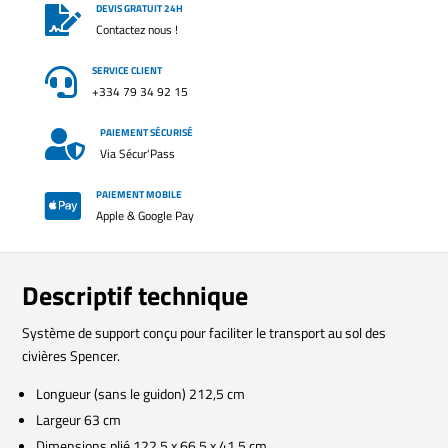
DEVIS GRATUIT 24H

Contactez nous !
SERVICE CLIENT

+334 79 34 92 15
PAIEMENT SÉCURISÉ

Via Sécur'Pass
PAIEMENT MOBILE

Apple & Google Pay
Descriptif technique
Système de support conçu pour faciliter le transport au sol des
civières Spencer.
Longueur (sans le guidon) 212,5 cm
Largeur 63 cm
Dimensions plié 122,5 x 66,5 x 41,5 cm