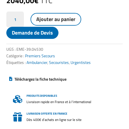
2040,00
€
TTC
quantité
Ajouter au panier
de
Chariot
Demande de Devis
pour
barquette
de
UGS :
EME-39.04530
sauvetage
Catégorie :
Premiers Secours
Étiquettes :
Ambulancier
,
Secouristes
,
Urgentistes
Téléchargez la fiche technique
PRODUITS DISPONIBLES

Livraison rapide en France et à l'international
LIVRAISON OFFERTE EN FRANCE

Dès 400€ d'achats en ligne sur le site