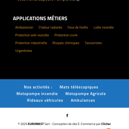
APPLICATIONS MÉTIERS
Ambulancier
Chaleur radiante
Feux de forêts
Lutte incendie
Protection anti-nuisible
Protection civile
Protection industrielle
Risques chimiques
Secouristes
Urgentistes
Nos activités :
Mats téléscopiques
Motopompe incendie
Motopompe Agricole
Rideaux véhicules
Ambulances
© 2025
EUROMAST
Sarl - Conception de site E-Commerce par
Clicher