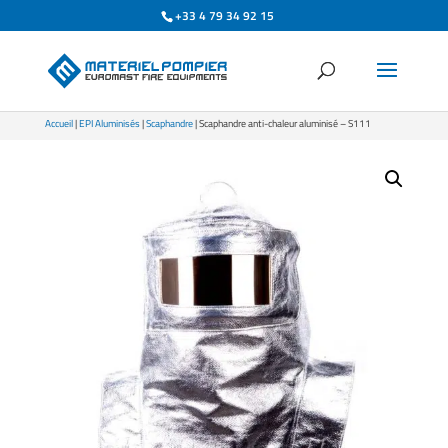
+33 4 79 34 92 15
Accueil
|
EPI Aluminisés
|
Scaphandre
| Scaphandre anti-chaleur aluminisé – S111