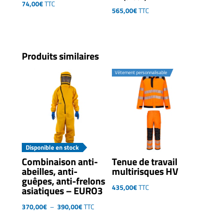
74,00
€
TTC
565,00
€
TTC
Produits similaires
Vêtement personnalisable
Disponible en stock
Combinaison anti-
Tenue de travail
abeilles, anti-
multirisques HV
guêpes, anti-frelons
435,00
€
TTC
asiatiques – EURO3
Plage
370,00
€
–
390,00
€
TTC