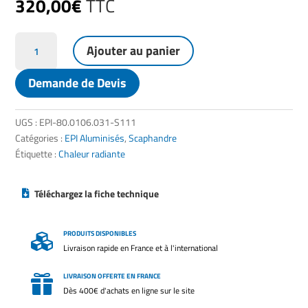
320,00
€
TTC
quantité
Ajouter au panier
de
Scaphandre
Demande de Devis
anti-
chaleur
aluminisé
UGS :
EPI-80.0106.031-S111
-
Catégories :
EPI Aluminisés
,
Scaphandre
S111
Étiquette :
Chaleur radiante
Téléchargez la fiche technique
PRODUITS DISPONIBLES

Livraison rapide en France et à l'international
LIVRAISON OFFERTE EN FRANCE

Dès 400€ d'achats en ligne sur le site