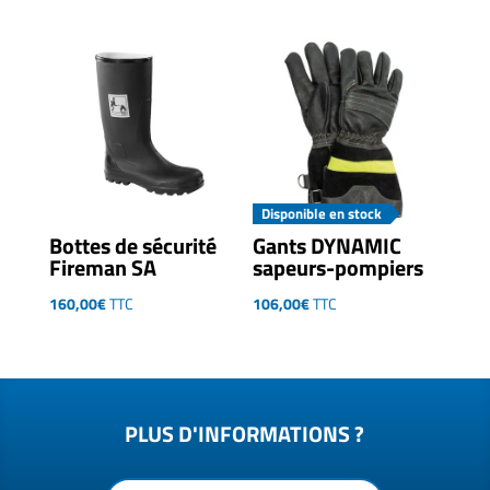
de
prix :
370,00€
à
390,00€
Disponible en stock
Bottes de sécurité
Gants DYNAMIC
Fireman SA
sapeurs-pompiers
160,00
€
TTC
106,00
€
TTC
PLUS D'INFORMATIONS ?