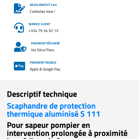
DEVIS GRATUIT 24H

Contactez nous !
SERVICE CLIENT

+334 79 34 92 15
PAIEMENT SÉCURISÉ

Via Sécur'Pass
PAIEMENT MOBILE

Apple & Google Pay
Descriptif technique
Scaphandre de protection
thermique aluminisé S 111
Pour sapeur pompier en
intervention prolongée à proximité