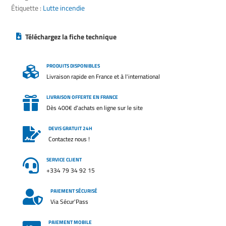
15090
Étiquette :
Lutte incendie
Téléchargez la fiche technique
PRODUITS DISPONIBLES

Livraison rapide en France et à l'international
LIVRAISON OFFERTE EN FRANCE

Dès 400€ d'achats en ligne sur le site
DEVIS GRATUIT 24H

Contactez nous !
SERVICE CLIENT

+334 79 34 92 15
PAIEMENT SÉCURISÉ

Via Sécur'Pass
PAIEMENT MOBILE