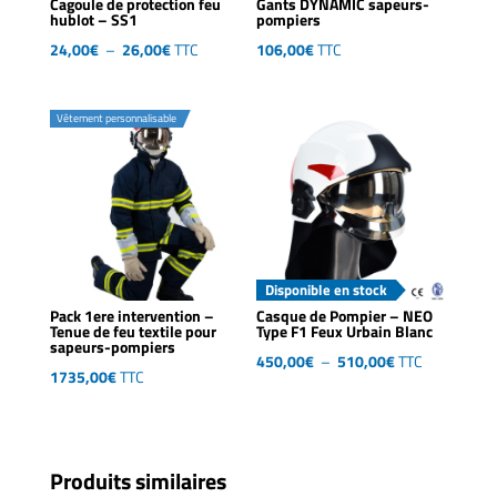
Cagoule de protection feu
Gants DYNAMIC sapeurs-
hublot – SS1
pompiers
Plage
24,00
€
–
26,00
€
TTC
106,00
€
TTC
de
prix :
Vêtement personnalisable
24,00€
à
26,00€
Disponible en stock
Pack 1ere intervention –
Casque de Pompier – NEO
Tenue de feu textile pour
Type F1 Feux Urbain Blanc
sapeurs-pompiers
Plage
450,00
€
–
510,00
€
TTC
1735,00
€
TTC
de
prix :
450,00€
à
Produits similaires