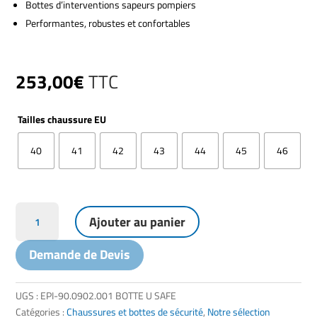
Bottes d’interventions sapeurs pompiers
Performantes, robustes et confortables
253,00
€
TTC
Tailles chaussure EU
40
41
42
43
44
45
46
quantité
Ajouter au panier
de
Bottes
Demande de Devis
pompiers
d'intervention
-
UGS :
EPI-90.0902.001 BOTTE U SAFE
EN
Catégories :
Chaussures et bottes de sécurité
,
Notre sélection